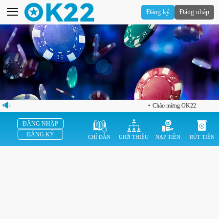
Đăng ký
Đăng nhập
Chào mừng OK22
ĐĂNG NHẬP
ĐĂNG KÝ
CHỈ DẪN
GIỚI THIỆU
NẠP TIỀN
RÚT TIỀN