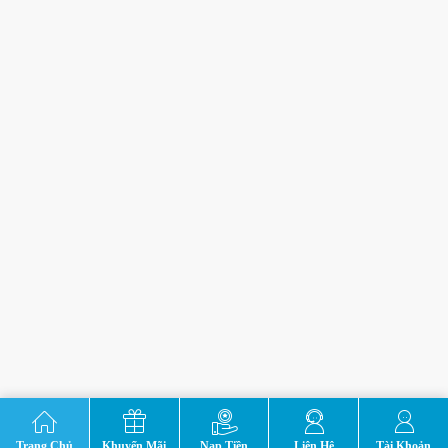
Trang Chủ
Khuyến Mãi
Nạp Tiền
Liên Hệ
Tài Khoản